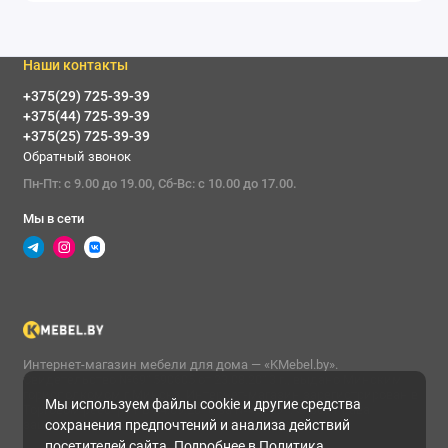
Наши контакты
+375(29) 725-39-39
+375(44) 725-39-39
+375(25) 725-39-39
Обратный звонок
Пн-Пт: с 9.00 до 19.00, Сб-Вс: с 10.00 до 17.00.
Мы в сети
Интернет-магазин мебели для дома — «KMebel.by».
Свидетельство №691590605 от 23.08.2013 г., выдано Минским
горисполкомом г.Минска. Интернет-магазин зарегистрирован в
Мы используем файлы cookie и другие средства
Торговом реестре РБ 24.09.2018 за №427291. © Все права
сохранения предпочтений и анализа действий
защищены
посетителей сайта. Подробнее в
Политика